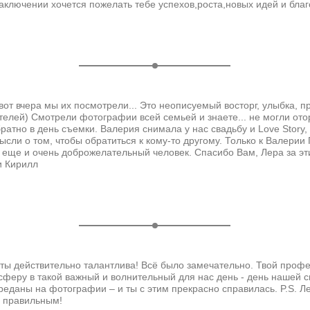
аключении хочется пожелать тебе успехов,роста,новых идей и бла
от вчера мы их посмотрели... Это неописуемый восторг, улыбка, п
дителей) Смотрели фотографии всей семьей и знаете... не могли ото
атно в день съемки. Валерия снимала у нас свадьбу и Love Story,
ысли о том, чтобы обратиться к кому-то другому. Только к Валерии
на еще и очень доброжелательный человек. Спасибо Вам, Лера за эт
и Кирилл
 ты действительно талантлива! Всё было замечательно. Твой профе
феру в такой важный и волнительный для нас день - день нашей с
еданы на фотографии – и ты с этим прекрасно справилась. P.S. Ле
о правильным!