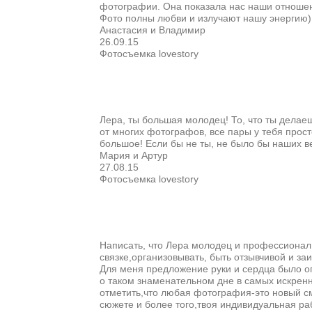
фотографии. Она показала нас наши отношения
Фото полны любви и излучают нашу энергию) 
Анастасия и Владимир
26.09.15
Фотосъемка lovestory
Лера, ты большая молодец! То, что ты делае
от многих фотографов, все пары у тебя просто
большое! Если бы не ты, не было бы наших в
Мария и Артур
27.08.15
Фотосъемка lovestory
Написать, что Лера молодец и профессионал 
связке,организовывать, быть отзывчивой и за
Для меня предложение руки и сердца было ог
о таком знаменательном дне в самых искрен
отметить,что любая фотография-это новый см
сюжете и более того,твоя индивидуальная раб