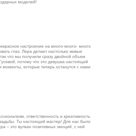
годарных моделей!
рекрасное настроение на много-много- много
рвать глаз. Лера делает настолько живые
 так что мы получили сразу двойной объем
 Гусевой, потому что это девушка настоящий
и моменты, которые теперь останутся с нами
ссионализм, ответственность и креативность
вадьбы. Ты настоящий мастер! Для нас было
ра – это вулкан позитивных эмоций, с ней