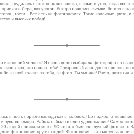
чка, трудилась в этот день как пчелка, с самого утра, когда все го
приехала Лера, как ураган, быстро начались сьемки, бегала с плать
торан, гости... Все есть на фотографиях. Такие красивые цвета, и 
естве и высоких побед!
 искренний человек! Я очень долго выбирала фотографа на свадьбу
ь счастлива, что нашла тебя! Прекрасный день давно прошел, но 
ебе за твой талант, за тебя, за фото. Ты умница! Роста, развития и
ась в нее с первого взгляда как в человека! Ее подход, отношение
 и чувство юмора. Работать было в одно удовольствие! Самое инт
 20 людей написали мне в ЛС что это был наш лучший фотосет с В
оценки фотографии других людей. Фотография - это маленькая жизн