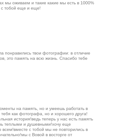
ках мы оживаем и такие какие мы есть в 1000%
 с тобой еще и еще!
ала понравились твои фотографии: в отличие
лов, это память на всю жизнь. Спасибо тебе
оменты на память, но и умеешь работать в
 тебя как фотографа, но и хорошего друга!
льная история!ведь теперь у нас есть память
ень теплыми и душевными!хочу еще
 всем!вместе с тобой мы не повторились в
нчательно!мы с Вовой в восторге от