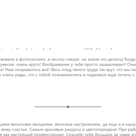
твовали в фотосессиях, и честно говоря, не знали что делать) Когд
ружески, очень круто! Воображение у тебя просто зашкаливает! Оче
е! Нам понравилось всё! Весь плод твоего труда так крут, что мы 
очень рады, что с тобой познакомились и надеемся ещё попить с 
ими веселыми эмоциями, веселым настроением, да еще и в нашу г
 вижу счастье. Самые красивые ракурсы и цветопередача! При раб
бя как настоящий профессионал. Спасибо тебе большое за такие 