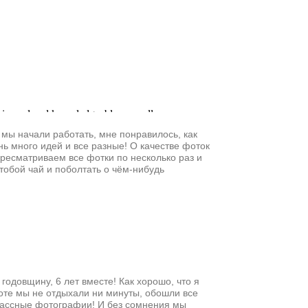
а мы начали работать, мне понравилось, как
нь много идей и все разные! О качестве фоток
пересматриваем все фотки по несколько раз и
тобой чай и поболтать о чём-нибудь
одовщину, 6 лет вместе! Как хорошо, что я
оте мы не отдыхали ни минуты, обошли все
классные фотографии! И без сомнения мы