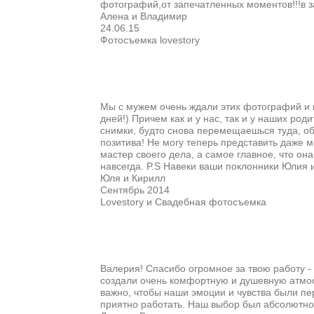
фотографий,от запечатленных моментов!!!в з
Алена и Владимир
24.06.15
Фотосъемка lovestory
Мы с мужем очень ждали этих фотографий и в
дней!) Причем как и у нас, так и у наших ро
снимки, будто снова перемещаешься туда, обр
позитива! Не могу теперь представить даже м
мастер своего дела, а самое главное, что о
навсегда. P.S Навеки ваши поклонники Юлия 
Юля и Кирилл
Сентябрь 2014
Lovestory и Свадебная фотосъемка
Валерия! Спасибо огромное за твою работу -
создали очень комфортную и душевную атмос
важно, чтобы наши эмоции и чувства были пер
приятно работать. Наш выбор был абсолютн