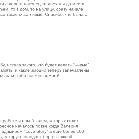
сти с дороги наконец-то доехали до места,
ем, то в дом, то на улицу, сразу начала
все такие счастливые. Спасибо, что была с
, искала такого, кто будет делать "живые"
память, и какие эмоции теперь запечатлены
 счастья тебе нескончаемого!
 к работе и нам (людям, которых видит
ересное началось позже,когда Валерия
ладимиром "Love Story" а еще более 100
ь, которую передает Лера в каждой