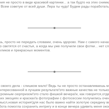
 не просто в виде красивой картинки... а так будто на этих сним
Всем советую от всей души. Лера ты чудо! Будем рады поработать
шь, просто не передать словами, очень здорово. Нам с самого нач
 светятся от счастья, а когда мы уже получили свои фотки... нет с
еликов и прекрасных моментов.
своего дела - слишком мало! Ведь ты не просто останавливаешь м
интересованной в лучшем результате!это важные качества не только
ромным сюрпризом!это стало фишкой вечера!и, как говорится,отде
них эмоциях и красках!а фотографии с фотосессии получились оч
ысл,новая история!для нас было важно найти золотую середину во
ота помогла сохранить интригу и в конце вечера удивить меня око