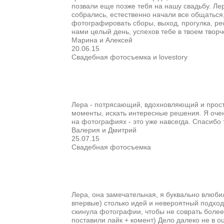
позвали еще позже тебя на нашу свадьбу. Леро
собрались, естественно начали все общаться, 
фотографировать сборы, выход, прогулка, рес
нами целый день, успехов тебе в твоем творч
Марина и Алексей
20.06.15
Свадебная фотосъемка и lovestory
Лера - потрясающий, вдохновляющий и просто
моменты, искать интересные решения. Я очен
на фотографиях - это уже навсегда. Спасибо т
Валерия и Дмитрий
25.07.15
Свадебная фотосъемка
Лера, она замечательная, я буквально влюбил
впервые) столько идей и невероятный подход
скинула фотографии, чтобы не соврать более
поставили лайк + комент) Дело далеко не в 